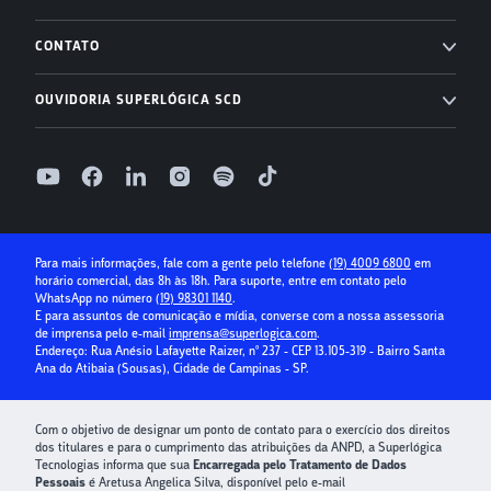
Imobiliárias
Entenda o Inadimplência Zero
Ahreas
Status
Módulo Financeiro
CONTATO
Conta Digital
Arbo
Transparência
Suporte: (19) 4009 6800
Controle de acesso
OUVIDORIA SUPERLÓGICA SCD
Receber com boleto
Base Software
Relatório de Transparência Salarial
Folha de Pagamento
0800 400 1004
Receber com cartão de crédito
Seg à Sex, das 9h às 18h, exceto feriados
Relatório de Transparência Salarial Superlógica Imobiliárias
Superlógica IA
Parcelamento no cartão
Relatório de ouvidoria
Seguro Condominial
Guia Prático da Educação Financeira
Para mais informações, fale com a gente pelo telefone
(19) 4009 6800
em
horário comercial, das 8h às 18h. Para suporte, entre em contato pelo
Crédito para Condomínios
WhatsApp no número
(19) 98301 1140
.
E para assuntos de comunicação e mídia, converse com a nossa assessoria
Paybox
de imprensa pelo e-mail
imprensa@superlogica.com
.
Endereço: Rua Anésio Lafayette Raizer, nº 237 - CEP 13.105-319 - Bairro Santa
Ana do Atibaia (Sousas), Cidade de Campinas - SP.
Com o objetivo de designar um ponto de contato para o exercício dos direitos
dos titulares e para o cumprimento das atribuições da ANPD, a Superlógica
Tecnologias informa que sua
Encarregada pelo Tratamento de Dados
Pessoais
é Aretusa Angelica Silva, disponível pelo e-mail