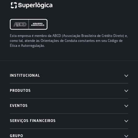
Esta empresa é membro da ABCD (Associação Brasileira de Crédito Direto) e,
como tal, atende às Orientações de Conduta constantes em seu Código de
Ética e Autorregulação.
INSTITUCIONAL
Imprensa
PRODUTOS
Blog
Professional Services
EVENTOS
Carreiras
Administração condominial
Superlógica Xperience
SERVIÇOS FINANCEIROS
Suporte
Administração condominial Ahreas
Superlógica Next
Inadimplência Zero para os seus condomínios
Desenvolvedores
GRUPO